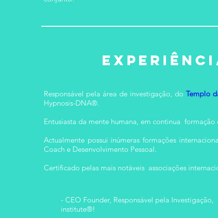
Experiênci
Responsável pela área de investigação, do
Templo d
Hypnosis-DNA®.
Entusiasta da mente humana, em continua formação e 
Actualmente possui inúmeras formações internaciona
Coach e Desenvolvimento Pessoal.
Certificado pelas mais notáveis associações internaci
- CEO Founder, Responsável pela Investigação
institute®!