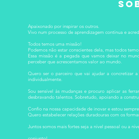
So
Apaixonado por inspirar os outros.
Vivo num processo de aprendizagem contínua e acredit
Todos temos uma missão!
Podemos não estar conscientes dela, mas todos temo
Essa missão é a pegada que vamos deixar no mundo
perceber que acrescentamos valor ao mundo.
Quero ser o parceiro que vai ajudar a concretizar 
individualmente.
Sou sensível às mudanças e procuro aplicar as ferr
desbravando talentos. Sobretudo, apoiando a constr
Confio na nossa capacidade de inovar e estou sempre
Quero estabelecer relações duradouras com os forma
Juntos somos mais fortes seja a nível pessoal ou a níve
Acredito que a vida
conjunto!